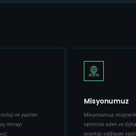
Misyonumuz
noloji ve yazılım
Misyonumuz, müşteriler
luş olmayı
optimize eden ve dijit
muz:
avantajı sağlayan yazı