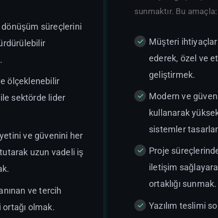
sunmaktır. Bu amaçla:
al dönüşüm süreçlerini
Müşteri ihtiyaçlar
rdürülebilir
ederek, özel ve et
.
geliştirmek.
ve ölçeklenebilir
Modern ve güvenili
ile sektörde lider
kullanarak yükse
sistemler tasarl
tini ve güvenini her
Proje süreçlerinde
utarak uzun vadeli iş
iletişim sağlayarak
ak.
ortaklığı sunmak.
anınan ve tercih
Yazılım teslimi s
i ortağı olmak.