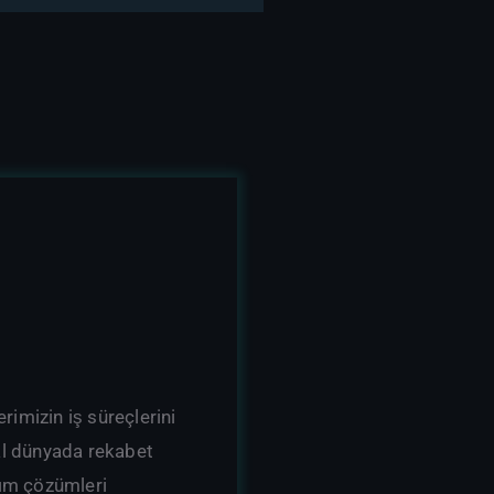
imizin iş süreçlerini
al dünyada rekabet
lım çözümleri