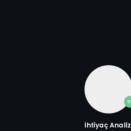
0
İhtiyaç Analiz