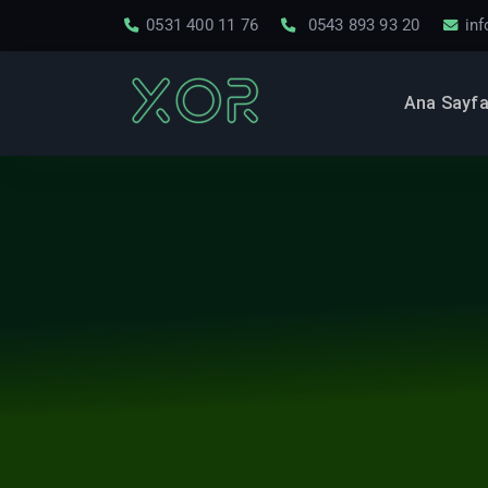
0531 400 11 76
0543 893 93 20
in
Ana Sayf