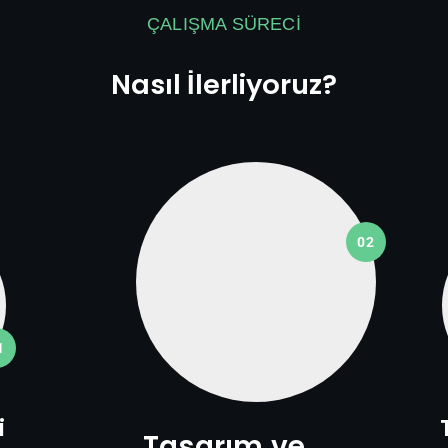
ÇALIŞMA SÜRECI
Nasıl İlerliyoruz?
02
1
i
Tasarım ve